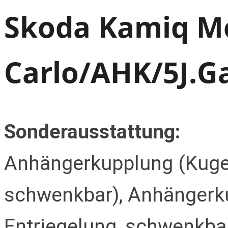
Skoda Kamiq M
Carlo/AHK/5J.Ga
Sonderausstattung:
Anhängerkupplung (Kugelk
schwenkbar), Anhängerku
Entriegelung, schwenkbar