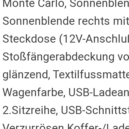
Monte Carlo, Sonnenblend
Sonnenblende rechts mit 
Steckdose (12V-Anschluß
Stoßfängerabdeckung vor
glänzend, Textilfussmatt
Wagenfarbe, USB-Ladeans
2.Sitzreihe, USB-Schnittst
Verzurrösen Koffer-/Lad