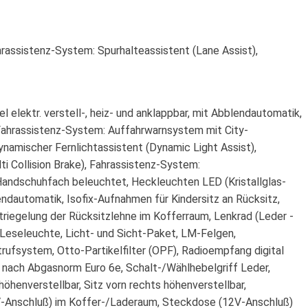
hrassistenz-System: Spurhalteassistent (Lane Assist),
 elektr. verstell-, heiz- und anklappbar, mit Abblendautomatik,
 Fahrassistenz-System: Auffahrwarnsystem mit City-
namischer Fernlichtassistent (Dynamic Light Assist),
ti Collision Brake), Fahrassistenz-System:
 Handschuhfach beleuchtet, Heckleuchten LED (Kristallglas-
lendautomatik, Isofix-Aufnahmen für Kindersitz an Rücksitz,
riegelung der Rücksitzlehne im Kofferraum, Lenkrad (Leder -
, Leseleuchte, Licht- und Sicht-Paket, LM-Felgen,
rufsystem, Otto-Partikelfilter (OPF), Radioempfang digital
 nach Abgasnorm Euro 6e, Schalt-/Wählhebelgriff Leder,
höhenverstellbar, Sitz vorn rechts höhenverstellbar,
2V-Anschluß) im Koffer-/Laderaum, Steckdose (12V-Anschluß)