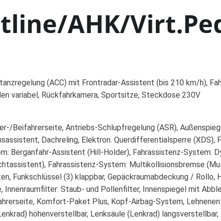
tline/AHK/Virt.Ped
stanzregelung (ACC) mit Frontradar-Assistent (bis 210 km/h), Fa
en variabel, Rückfahrkamera, Sportsitze, Steckdose 230V
r-/Beifahrerseite, Antriebs-Schlupfregelung (ASR), Außenspiegel
assistent, Dachreling, Elektron. Querdifferentialsperre (XDS),
: Berganfahr-Assistent (Hill-Holder), Fahrassistenz-System: Dy
chtassistent), Fahrassistenz-System: Multikollisionsbremse (Mul
ten, Funkschlüssel (3) klappbar, Gepäckraumabdeckung / Rollo,
, Innenraumfilter: Staub- und Pollenfilter, Innenspiegel mit Abb
Fahrerseite, Komfort-Paket Plus, Kopf-Airbag-System, Lehnenent
Lenkrad) höhenverstellbar, Lenksäule (Lenkrad) längsverstellbar