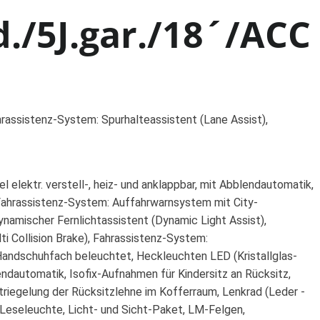
./5J.gar./18´/ACC
hrassistenz-System: Spurhalteassistent (Lane Assist),
 elektr. verstell-, heiz- und anklappbar, mit Abblendautomatik,
 Fahrassistenz-System: Auffahrwarnsystem mit City-
namischer Fernlichtassistent (Dynamic Light Assist),
ti Collision Brake), Fahrassistenz-System:
 Handschuhfach beleuchtet, Heckleuchten LED (Kristallglas-
lendautomatik, Isofix-Aufnahmen für Kindersitz an Rücksitz,
riegelung der Rücksitzlehne im Kofferraum, Lenkrad (Leder -
, Leseleuchte, Licht- und Sicht-Paket, LM-Felgen,