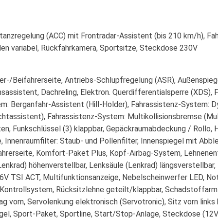
stanzregelung (ACC) mit Frontradar-Assistent (bis 210 km/h), Fa
en variabel, Rückfahrkamera, Sportsitze, Steckdose 230V
r-/Beifahrerseite, Antriebs-Schlupfregelung (ASR), Außenspiegel
assistent, Dachreling, Elektron. Querdifferentialsperre (XDS),
: Berganfahr-Assistent (Hill-Holder), Fahrassistenz-System: Dy
chtassistent), Fahrassistenz-System: Multikollisionsbremse (Mul
ten, Funkschlüssel (3) klappbar, Gepäckraumabdeckung / Rollo,
, Innenraumfilter: Staub- und Pollenfilter, Innenspiegel mit Abb
Fahrerseite, Komfort-Paket Plus, Kopf-Airbag-System, Lehnenent
Lenkrad) höhenverstellbar, Lenksäule (Lenkrad) längsverstellbar
16V TSI ACT, Multifunktionsanzeige, Nebelscheinwerfer LED, Not
Kontrollsystem, Rücksitzlehne geteilt/klappbar, Schadstoffarm
 vorn, Servolenkung elektronisch (Servotronic), Sitz vorn links 
egel, Sport-Paket, Sportline, Start/Stop-Anlage, Steckdose (1