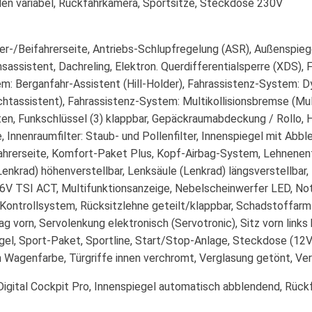
en variabel, Rückfahrkamera, Sportsitze, Steckdose 230V
r-/Beifahrerseite, Antriebs-Schlupfregelung (ASR), Außenspiegel
assistent, Dachreling, Elektron. Querdifferentialsperre (XDS),
: Berganfahr-Assistent (Hill-Holder), Fahrassistenz-System: Dy
chtassistent), Fahrassistenz-System: Multikollisionsbremse (Mul
ten, Funkschlüssel (3) klappbar, Gepäckraumabdeckung / Rollo,
, Innenraumfilter: Staub- und Pollenfilter, Innenspiegel mit Abb
Fahrerseite, Komfort-Paket Plus, Kopf-Airbag-System, Lehnenent
Lenkrad) höhenverstellbar, Lenksäule (Lenkrad) längsverstellbar
16V TSI ACT, Multifunktionsanzeige, Nebelscheinwerfer LED, Not
Kontrollsystem, Rücksitzlehne geteilt/klappbar, Schadstoffarm
 vorn, Servolenkung elektronisch (Servotronic), Sitz vorn links 
egel, Sport-Paket, Sportline, Start/Stop-Anlage, Steckdose (1
n Wagenfarbe, Türgriffe innen verchromt, Verglasung getönt, V
n, Digital Cockpit Pro, Innenspiegel automatisch abblendend, Rü