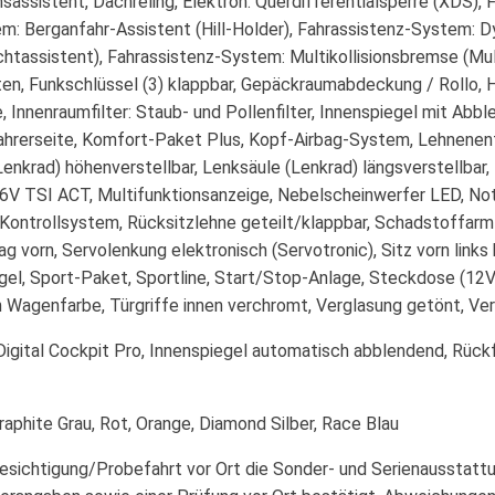
assistent, Dachreling, Elektron. Querdifferentialsperre (XDS),
: Berganfahr-Assistent (Hill-Holder), Fahrassistenz-System: Dy
chtassistent), Fahrassistenz-System: Multikollisionsbremse (Mul
ten, Funkschlüssel (3) klappbar, Gepäckraumabdeckung / Rollo,
, Innenraumfilter: Staub- und Pollenfilter, Innenspiegel mit Abb
Fahrerseite, Komfort-Paket Plus, Kopf-Airbag-System, Lehnenent
Lenkrad) höhenverstellbar, Lenksäule (Lenkrad) längsverstellbar
16V TSI ACT, Multifunktionsanzeige, Nebelscheinwerfer LED, Not
Kontrollsystem, Rücksitzlehne geteilt/klappbar, Schadstoffarm
 vorn, Servolenkung elektronisch (Servotronic), Sitz vorn links 
egel, Sport-Paket, Sportline, Start/Stop-Anlage, Steckdose (1
n Wagenfarbe, Türgriffe innen verchromt, Verglasung getönt, V
n, Digital Cockpit Pro, Innenspiegel automatisch abblendend, Rü
aphite Grau, Rot, Orange, Diamond Silber, Race Blau
Besichtigung/Probefahrt vor Ort die Sonder- und Serienausstatt