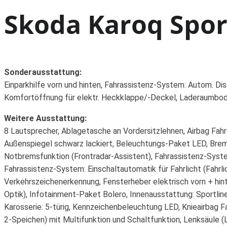
Skoda Karoq Spor
Sonderausstattung:
Einparkhilfe vorn und hinten, Fahrassistenz-System: Autom. Di
Komfortöffnung für elektr. Heckklappe/-Deckel, Laderaumbod
Weitere Ausstattung:
8 Lautsprecher, Ablagetasche an Vordersitzlehnen, Airbag Fahre
Außenspiegel schwarz lackiert, Beleuchtungs-Paket LED, Brems
Notbremsfunktion (Frontradar-Assistent), Fahrassistenz-System
Fahrassistenz-System: Einschaltautomatik für Fahrlicht (Fahrli
Verkehrszeichenerkennung, Fensterheber elektrisch vorn + hin
Optik), Infotainment-Paket Bolero, Innenausstattung: Sportline
Karosserie: 5-türig, Kennzeichenbeleuchtung LED, Knieairbag 
2-Speichen) mit Multifunktion und Schaltfunktion, Lenksäule (