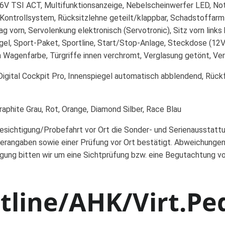
16V TSI ACT, Multifunktionsanzeige, Nebelscheinwerfer LED, Not
Kontrollsystem, Rücksitzlehne geteilt/klappbar, Schadstoffarm
 vorn, Servolenkung elektronisch (Servotronic), Sitz vorn links 
egel, Sport-Paket, Sportline, Start/Stop-Anlage, Steckdose (1
n Wagenfarbe, Türgriffe innen verchromt, Verglasung getönt, V
n, Digital Cockpit Pro, Innenspiegel automatisch abblendend, Rü
aphite Grau, Rot, Orange, Diamond Silber, Race Blau
Besichtigung/Probefahrt vor Ort die Sonder- und Serienausstatt
erangaben sowie einer Prüfung vor Ort bestätigt. Abweichungen
igung bitten wir um eine Sichtprüfung bzw. eine Begutachtung v
tline/AHK/Virt.Ped