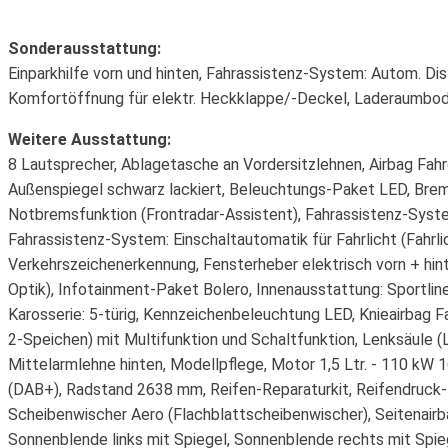
Sonderausstattung:
Einparkhilfe vorn und hinten, Fahrassistenz-System: Autom. Di
Komfortöffnung für elektr. Heckklappe/-Deckel, Laderaumbod
Weitere Ausstattung:
8 Lautsprecher, Ablagetasche an Vordersitzlehnen, Airbag Fahre
Außenspiegel schwarz lackiert, Beleuchtungs-Paket LED, Brems
Notbremsfunktion (Frontradar-Assistent), Fahrassistenz-System
Fahrassistenz-System: Einschaltautomatik für Fahrlicht (Fahrli
Verkehrszeichenerkennung, Fensterheber elektrisch vorn + hin
Optik), Infotainment-Paket Bolero, Innenausstattung: Sportline
Karosserie: 5-türig, Kennzeichenbeleuchtung LED, Knieairbag 
2-Speichen) mit Multifunktion und Schaltfunktion, Lenksäule (
Mittelarmlehne hinten, Modellpflege, Motor 1,5 Ltr. - 110 kW 
(DAB+), Radstand 2638 mm, Reifen-Reparaturkit, Reifendruck-
Scheibenwischer Aero (Flachblattscheibenwischer), Seitenairbag
Sonnenblende links mit Spiegel, Sonnenblende rechts mit Spi