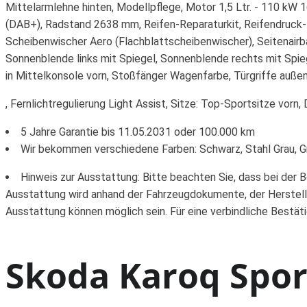
Mittelarmlehne hinten, Modellpflege, Motor 1,5 Ltr. - 110 kW 
(DAB+), Radstand 2638 mm, Reifen-Reparaturkit, Reifendruck-
Scheibenwischer Aero (Flachblattscheibenwischer), Seitenairbag
Sonnenblende links mit Spiegel, Sonnenblende rechts mit Spi
in Mittelkonsole vorn, Stoßfänger Wagenfarbe, Türgriffe auße
, Fernlichtregulierung Light Assist, Sitze: Top-Sportsitze vor
5 Jahre Garantie bis 11.05.2031 oder 100.000 km
Wir bekommen verschiedene Farben: Schwarz, Stahl Grau, Gr
Hinweis zur Ausstattung: Bitte beachten Sie, dass bei der 
Ausstattung wird anhand der Fahrzeugdokumente, der Herstell
Ausstattung können möglich sein. Für eine verbindliche Bestät
Skoda Karoq Spor