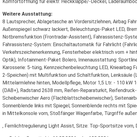
Komfortöffnung für elektr. Heckklappe/-Deckel, Laderaumbod
Weitere Ausstattung:
8 Lautsprecher, Ablagetasche an Vordersitzlehnen, Airbag Fahre
Außenspiegel schwarz lackiert, Beleuchtungs-Paket LED, Brems
Notbremsfunktion (Frontradar-Assistent), Fahrassistenz-System
Fahrassistenz-System: Einschaltautomatik für Fahrlicht (Fahrli
Verkehrszeichenerkennung, Fensterheber elektrisch vorn + hin
Optik), Infotainment-Paket Bolero, Innenausstattung: Sportline
Karosserie: 5-türig, Kennzeichenbeleuchtung LED, Knieairbag 
2-Speichen) mit Multifunktion und Schaltfunktion, Lenksäule (
Mittelarmlehne hinten, Modellpflege, Motor 1,5 Ltr. - 110 kW 
(DAB+), Radstand 2638 mm, Reifen-Reparaturkit, Reifendruck-
Scheibenwischer Aero (Flachblattscheibenwischer), Seitenairbag
Sonnenblende links mit Spiegel, Sonnenblende rechts mit Spi
in Mittelkonsole vorn, Stoßfänger Wagenfarbe, Türgriffe auße
, Fernlichtregulierung Light Assist, Sitze: Top-Sportsitze vor