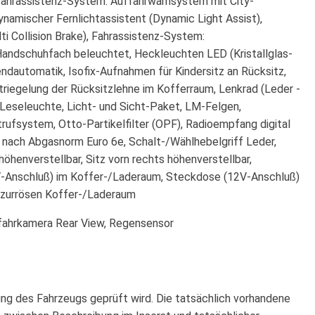
 Fahrassistenz-System: Auffahrwarnsystem mit City-
namischer Fernlichtassistent (Dynamic Light Assist),
ti Collision Brake), Fahrassistenz-System:
 Handschuhfach beleuchtet, Heckleuchten LED (Kristallglas-
lendautomatik, Isofix-Aufnahmen für Kindersitz an Rücksitz,
riegelung der Rücksitzlehne im Kofferraum, Lenkrad (Leder -
, Leseleuchte, Licht- und Sicht-Paket, LM-Felgen,
rufsystem, Otto-Partikelfilter (OPF), Radioempfang digital
 nach Abgasnorm Euro 6e, Schalt-/Wählhebelgriff Leder,
höhenverstellbar, Sitz vorn rechts höhenverstellbar,
2V-Anschluß) im Koffer-/Laderaum, Steckdose (12V-Anschluß)
erzurrösen Koffer-/Laderaum
ckfahrkamera Rear View, Regensensor
ung des Fahrzeugs geprüft wird. Die tatsächlich vorhandene