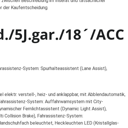
 zwischen Beschreibung im Inserat und tatsächlicher
or der Kaufentscheidung.
./5J.gar./18´/ACC
hrassistenz-System: Spurhalteassistent (Lane Assist),
 elektr. verstell-, heiz- und anklappbar, mit Abblendautomatik,
 Fahrassistenz-System: Auffahrwarnsystem mit City-
namischer Fernlichtassistent (Dynamic Light Assist),
ti Collision Brake), Fahrassistenz-System:
 Handschuhfach beleuchtet, Heckleuchten LED (Kristallglas-