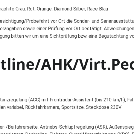
aphite Grau, Rot, Orange, Diamond Silber, Race Blau
Besichtigung/Probefahrt vor Ort die Sonder- und Serienausstatt
erangaben sowie einer Prüfung vor Ort bestätigt. Abweichungen
igung bitten wir um eine Sichtprüfung bzw. eine Begutachtung v
tline/AHK/Virt.Ped
stanzregelung (ACC) mit Frontradar-Assistent (bis 210 km/h), Fa
en variabel, Rückfahrkamera, Sportsitze, Steckdose 230V
r-/Beifahrerseite, Antriebs-Schlupfregelung (ASR), Außenspiegel