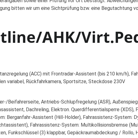
erangaben sowie einer Prüfung vor Ort bestätigt. Abweichungen
igung bitten wir um eine Sichtprüfung bzw. eine Begutachtung v
tline/AHK/Virt.Ped
stanzregelung (ACC) mit Frontradar-Assistent (bis 210 km/h), Fa
en variabel, Rückfahrkamera, Sportsitze, Steckdose 230V
r-/Beifahrerseite, Antriebs-Schlupfregelung (ASR), Außenspiegel
assistent, Dachreling, Elektron. Querdifferentialsperre (XDS),
: Berganfahr-Assistent (Hill-Holder), Fahrassistenz-System: Dy
chtassistent), Fahrassistenz-System: Multikollisionsbremse (Mul
ten, Funkschlüssel (3) klappbar, Gepäckraumabdeckung / Rollo,