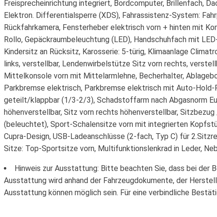
Freisprecheinrichtung integriert, Bordcomputer, Brillenfach, D
Elektron. Differentialsperre (XDS), Fahrassistenz-System: Fahr
Rückfahrkamera, Fensterheber elektrisch vorn + hinten mit Ko
Rollo, Gepäckraumbeleuchtung (LED), Handschuhfach mit LED-
Kindersitz an Rücksitz, Karosserie: 5-türig, Klimaanlage Clima
links, verstellbar, Lendenwirbelstütze Sitz vorn rechts, verst
Mittelkonsole vorn mit Mittelarmlehne, Becherhalter, Ablagebo
Parkbremse elektrisch, Parkbremse elektrisch mit Auto-Hold-
geteilt/klappbar (1/3-2/3), Schadstoffarm nach Abgasnorm Eur
höhenverstellbar, Sitz vorn rechts höhenverstellbar, Sitzbezug
(beleuchtet), Sport-Schalensitze vorn mit integrierten Kopfs
Cupra-Design, USB-Ladeanschlüsse (2-fach, Typ C) für 2.Sitz
Sitze: Top-Sportsitze vorn, Multifunktionslenkrad in Leder, 
Hinweis zur Ausstattung: Bitte beachten Sie, dass bei der 
Ausstattung wird anhand der Fahrzeugdokumente, der Herstell
Ausstattung können möglich sein. Für eine verbindliche Bestät