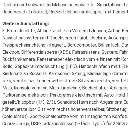
Dachhimmel schwarz, Induktionsladeschale für Smartphone, La
Reserverad als Notrad, Rücksitzlehnen umklappbar mit Fernentri
Weitere Ausstattung:
3. Bremsleuchte, Ablagetasche an Vordersitzlehnen, Airbag Bei
Navigationssystem mit Touchscreen Farbbildschirm, Außenspieg
Freisprecheinrichtung integriert, Bordcomputer, Brillenfach, D
Elektron. Differentialsperre (XDS), Fahrassistenz-System: Fahr
Rückfahrkamera, Fensterheber elektrisch vorn + hinten mit Ko
Rollo, Gepäckraumbeleuchtung (LED), Handschuhfach mit LED-
Kindersitz an Rücksitz, Karosserie: 5-türig, Klimaanlage Clima
links, verstellbar, Lendenwirbelstütze Sitz vorn rechts, verst
Mittelkonsole vorn mit Mittelarmlehne, Becherhalter, Ablagebo
Parkbremse elektrisch, Parkbremse elektrisch mit Auto-Hold-
geteilt/klappbar (1/3-2/3), Schadstoffarm nach Abgasnorm Eur
höhenverstellbar, Sitz vorn rechts höhenverstellbar, Sitzbezug
(beleuchtet), Sport-Schalensitze vorn mit integrierten Kopfs
Cupra-Design, USB-Ladeanschlüsse (2-fach, Typ C) für 2.Sitz