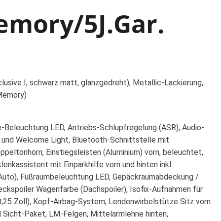
emory/5J.Gar.
sive I, schwarz matt, glanzgedreht), Metallic-Lackierung,
 Memory)
te-Beleuchtung LED, Antriebs-Schlupfregelung (ASR), Audio-
g und Welcome Light, Bluetooth-Schnittstelle mit
ppeltonhorn, Einstiegsleisten (Aluminium) vorn, beleuchtet,
enkassistent mit Einparkhilfe vorn und hinten inkl.
oid Auto), Fußraumbeleuchtung LED, Gepäckraumabdeckung /
ckspoiler Wagenfarbe (Dachspoiler), Isofix-Aufnahmen für
(10,25 Zoll), Kopf-Airbag-System, Lendenwirbelstütze Sitz vorn
nd Sicht-Paket, LM-Felgen, Mittelarmlehne hinten,