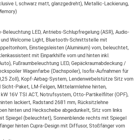
sive I, schwarz matt, glanzgedreht), Metallic-Lackierung,
 Memory)
te-Beleuchtung LED, Antriebs-Schlupfregelung (ASR), Audio-
g und Welcome Light, Bluetooth-Schnittstelle mit
ppeltonhorn, Einstiegsleisten (Aluminium) vorn, beleuchtet,
enkassistent mit Einparkhilfe vorn und hinten inkl.
oid Auto), Fußraumbeleuchtung LED, Gepäckraumabdeckung /
ckspoiler Wagenfarbe (Dachspoiler), Isofix-Aufnahmen für
(10,25 Zoll), Kopf-Airbag-System, Lendenwirbelstütze Sitz vorn
nd Sicht-Paket, LM-Felgen, Mittelarmlehne hinten,
0 kW 16V TSI ACT, Notrufsystem, Otto-Partikelfilter (OPF),
hinten lackiert, Radstand 2681 mm, Rücksitzlehne
ben hinten und Heckscheibe abgedunkelt, Sitz vorn links
 mit Spiegel (beleuchtet), Sonnenblende rechts mit Spiegel
fänger hinten Cupra-Design mit Diffusor, Stoßfänger vorn