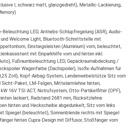
sive I, schwarz matt, glanzgedreht), Metallic-Lackierung,
 Memory)
te-Beleuchtung LED, Antriebs-Schlupfregelung (ASR), Audio-
g und Welcome Light, Bluetooth-Schnittstelle mit
ppeltonhorn, Einstiegsleisten (Aluminium) vorn, beleuchtet,
enkassistent mit Einparkhilfe vorn und hinten inkl.
oid Auto), Fußraumbeleuchtung LED, Gepäckraumabdeckung /
ckspoiler Wagenfarbe (Dachspoiler), Isofix-Aufnahmen für
(10,25 Zoll), Kopf-Airbag-System, Lendenwirbelstütze Sitz vorn
nd Sicht-Paket, LM-Felgen, Mittelarmlehne hinten,
0 kW 16V TSI ACT, Notrufsystem, Otto-Partikelfilter (OPF),
hinten lackiert, Radstand 2681 mm, Rücksitzlehne
ben hinten und Heckscheibe abgedunkelt, Sitz vorn links
 mit Spiegel (beleuchtet), Sonnenblende rechts mit Spiegel
fänger hinten Cupra-Design mit Diffusor, Stoßfänger vorn