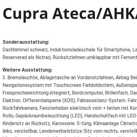
Cupra Ateca/AHK/
Sonderausstattung:
Dachhimmel schwarz, Induktionsladeschale für Smartphone, La
Reserverad als Notrad, Rücksitzlehnen umklappbar mit Fernentri
Weitere Ausstattung:
3. Bremsleuchte, Ablagetasche an Vordersitzlehnen, Airbag Bei
Navigationssystem mit Touchscreen Farbbildschirm, Außenspieg
Freisprecheinrichtung integriert, Bordcomputer, Brillenfach, D
Elektron. Differentialsperre (XDS), Fahrassistenz-System: Fahr
Rückfahrkamera, Fensterheber elektrisch vorn + hinten mit Ko
Rollo, Gepäckraumbeleuchtung (LED), Handschuhfach mit LED-
Kindersitz an Rücksitz, Karosserie: 5-türig, Klimaanlage Clima
links, verstellbar, Lendenwirbelstütze Sitz vorn rechts, verst