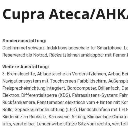
Cupra Ateca/AHK/
Sonderausstattung:
Dachhimmel schwarz, Induktionsladeschale für Smartphone, La
Reserverad als Notrad, Rücksitzlehnen umklappbar mit Fernentri
Weitere Ausstattung:
3. Bremsleuchte, Ablagetasche an Vordersitzlehnen, Airbag Bei
Navigationssystem mit Touchscreen Farbbildschirm, Außenspieg
Freisprecheinrichtung integriert, Bordcomputer, Brillenfach, D
Elektron. Differentialsperre (XDS), Fahrassistenz-System: Fahr
Rückfahrkamera, Fensterheber elektrisch vorn + hinten mit Ko
Rollo, Gepäckraumbeleuchtung (LED), Handschuhfach mit LED-
Kindersitz an Rücksitz, Karosserie: 5-türig, Klimaanlage Clima
links, verstellbar, Lendenwirbelstütze Sitz vorn rechts, verst