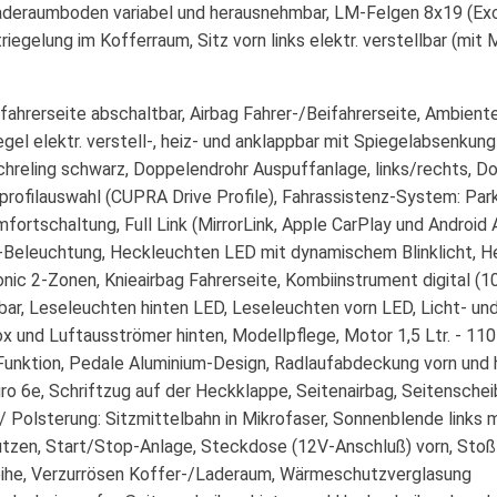
deraumboden variabel und herausnehmbar, LM-Felgen 8x19 (Exclu
egelung im Kofferraum, Sitz vorn links elektr. verstellbar (mit
fahrerseite abschaltbar, Airbag Fahrer-/Beifahrerseite, Ambien
el elektr. verstell-, heiz- und anklappbar mit Spiegelabsenkun
achreling schwarz, Doppelendrohr Auspuffanlage, links/rechts, Do
profilauswahl (CUPRA Drive Profile), Fahrassistenz-System: Parkl
mfortschaltung, Full Link (MirrorLink, Apple CarPlay und Andr
Beleuchtung, Heckleuchten LED mit dynamischem Blinklicht, He
tronic 2-Zonen, Knieairbag Fahrerseite, Kombiinstrument digital 
ellbar, Leseleuchten hinten LED, Leseleuchten vorn LED, Licht- u
x und Luftausströmer hinten, Modellpflege, Motor 1,5 Ltr. - 11
Funktion, Pedale Aluminium-Design, Radlaufabdeckung vorn und 
o 6e, Schriftzug auf der Heckklappe, Seitenairbag, Seitenschei
 / Polsterung: Sitzmittelbahn in Mikrofaser, Sonnenblende links
tützen, Start/Stop-Anlage, Steckdose (12V-Anschluß) vorn, Stoß
reihe, Verzurrösen Koffer-/Laderaum, Wärmeschutzverglasung