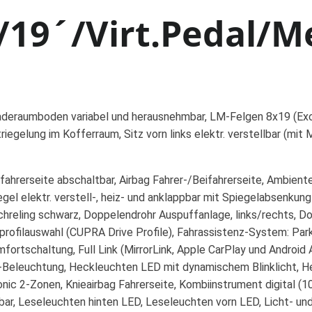
19´/Virt.Pedal/M
deraumboden variabel und herausnehmbar, LM-Felgen 8x19 (Exclu
egelung im Kofferraum, Sitz vorn links elektr. verstellbar (mit
fahrerseite abschaltbar, Airbag Fahrer-/Beifahrerseite, Ambien
el elektr. verstell-, heiz- und anklappbar mit Spiegelabsenkun
achreling schwarz, Doppelendrohr Auspuffanlage, links/rechts, Do
profilauswahl (CUPRA Drive Profile), Fahrassistenz-System: Parkl
mfortschaltung, Full Link (MirrorLink, Apple CarPlay und Andr
Beleuchtung, Heckleuchten LED mit dynamischem Blinklicht, He
tronic 2-Zonen, Knieairbag Fahrerseite, Kombiinstrument digital 
ellbar, Leseleuchten hinten LED, Leseleuchten vorn LED, Licht- u