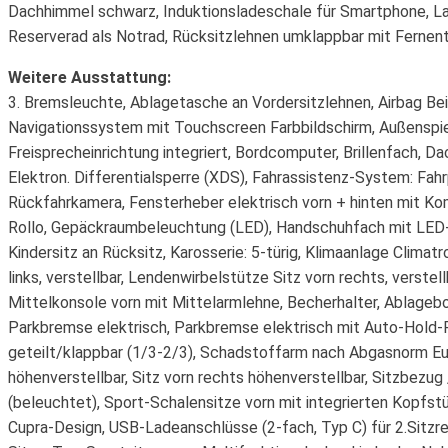
Dachhimmel schwarz, Induktionsladeschale für Smartphone, La
Reserverad als Notrad, Rücksitzlehnen umklappbar mit Fernentri
Weitere Ausstattung:
3. Bremsleuchte, Ablagetasche an Vordersitzlehnen, Airbag Bei
Navigationssystem mit Touchscreen Farbbildschirm, Außenspieg
Freisprecheinrichtung integriert, Bordcomputer, Brillenfach, D
Elektron. Differentialsperre (XDS), Fahrassistenz-System: Fahr
Rückfahrkamera, Fensterheber elektrisch vorn + hinten mit Ko
Rollo, Gepäckraumbeleuchtung (LED), Handschuhfach mit LED-
Kindersitz an Rücksitz, Karosserie: 5-türig, Klimaanlage Clima
links, verstellbar, Lendenwirbelstütze Sitz vorn rechts, verst
Mittelkonsole vorn mit Mittelarmlehne, Becherhalter, Ablagebo
Parkbremse elektrisch, Parkbremse elektrisch mit Auto-Hold-
geteilt/klappbar (1/3-2/3), Schadstoffarm nach Abgasnorm Eur
höhenverstellbar, Sitz vorn rechts höhenverstellbar, Sitzbezug
(beleuchtet), Sport-Schalensitze vorn mit integrierten Kopfs
Cupra-Design, USB-Ladeanschlüsse (2-fach, Typ C) für 2.Sitz