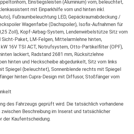
ppeltonhorn, Einstiegsleisten (Aluminium) vorn, beleuchtet,
enkassistent mit Einparkhilfe vorn und hinten inkl.
oid Auto), Fußraumbeleuchtung LED, Gepäckraumabdeckung /
ckspoiler Wagenfarbe (Dachspoiler), Isofix-Aufnahmen für
(10,25 Zoll), Kopf-Airbag-System, Lendenwirbelstütze Sitz vorn
nd Sicht-Paket, LM-Felgen, Mittelarmlehne hinten,
0 kW 16V TSI ACT, Notrufsystem, Otto-Partikelfilter (OPF),
hinten lackiert, Radstand 2681 mm, Rücksitzlehne
ben hinten und Heckscheibe abgedunkelt, Sitz vorn links
 mit Spiegel (beleuchtet), Sonnenblende rechts mit Spiegel
fänger hinten Cupra-Design mit Diffusor, Stoßfänger vorn
unkelt
ung des Fahrzeugs geprüft wird. Die tatsächlich vorhandene
 zwischen Beschreibung im Inserat und tatsächlicher
or der Kaufentscheidung.