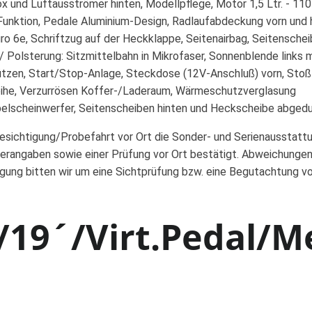
x und Luftausströmer hinten, Modellpflege, Motor 1,5 Ltr. - 11
Funktion, Pedale Aluminium-Design, Radlaufabdeckung vorn und 
o 6e, Schriftzug auf der Heckklappe, Seitenairbag, Seitenschei
 / Polsterung: Sitzmittelbahn in Mikrofaser, Sonnenblende links
tützen, Start/Stop-Anlage, Steckdose (12V-Anschluß) vorn, Stoß
reihe, Verzurrösen Koffer-/Laderaum, Wärmeschutzverglasung
Nebelscheinwerfer, Seitenscheiben hinten und Heckscheibe abged
Besichtigung/Probefahrt vor Ort die Sonder- und Serienausstatt
erangaben sowie einer Prüfung vor Ort bestätigt. Abweichungen
igung bitten wir um eine Sichtprüfung bzw. eine Begutachtung v
19´/Virt.Pedal/M