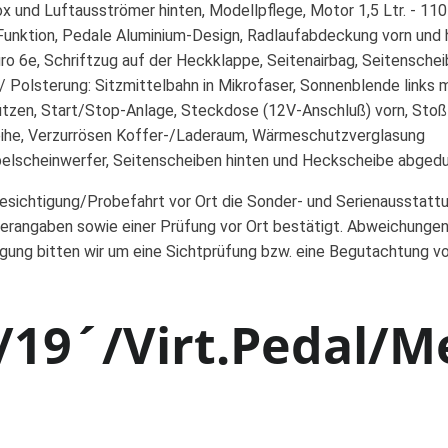
x und Luftausströmer hinten, Modellpflege, Motor 1,5 Ltr. - 11
Funktion, Pedale Aluminium-Design, Radlaufabdeckung vorn und 
o 6e, Schriftzug auf der Heckklappe, Seitenairbag, Seitenschei
 / Polsterung: Sitzmittelbahn in Mikrofaser, Sonnenblende links
tützen, Start/Stop-Anlage, Steckdose (12V-Anschluß) vorn, Stoß
reihe, Verzurrösen Koffer-/Laderaum, Wärmeschutzverglasung
Nebelscheinwerfer, Seitenscheiben hinten und Heckscheibe abged
Besichtigung/Probefahrt vor Ort die Sonder- und Serienausstatt
erangaben sowie einer Prüfung vor Ort bestätigt. Abweichungen
igung bitten wir um eine Sichtprüfung bzw. eine Begutachtung v
19´/Virt.Pedal/M