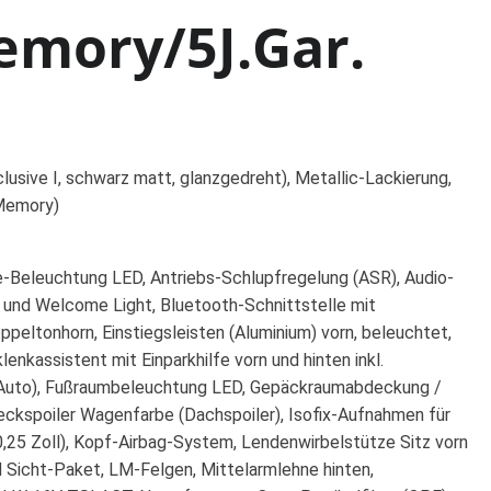
emory/5J.Gar.
sive I, schwarz matt, glanzgedreht), Metallic-Lackierung,
 Memory)
te-Beleuchtung LED, Antriebs-Schlupfregelung (ASR), Audio-
g und Welcome Light, Bluetooth-Schnittstelle mit
ppeltonhorn, Einstiegsleisten (Aluminium) vorn, beleuchtet,
enkassistent mit Einparkhilfe vorn und hinten inkl.
oid Auto), Fußraumbeleuchtung LED, Gepäckraumabdeckung /
ckspoiler Wagenfarbe (Dachspoiler), Isofix-Aufnahmen für
(10,25 Zoll), Kopf-Airbag-System, Lendenwirbelstütze Sitz vorn
nd Sicht-Paket, LM-Felgen, Mittelarmlehne hinten,