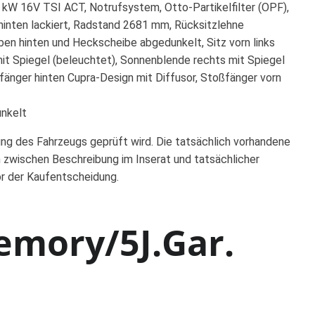
0 kW 16V TSI ACT, Notrufsystem, Otto-Partikelfilter (OPF),
hinten lackiert, Radstand 2681 mm, Rücksitzlehne
ben hinten und Heckscheibe abgedunkelt, Sitz vorn links
 mit Spiegel (beleuchtet), Sonnenblende rechts mit Spiegel
fänger hinten Cupra-Design mit Diffusor, Stoßfänger vorn
unkelt
ung des Fahrzeugs geprüft wird. Die tatsächlich vorhandene
 zwischen Beschreibung im Inserat und tatsächlicher
or der Kaufentscheidung.
emory/5J.Gar.