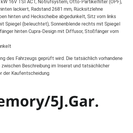
0 kW 16V TSI ACT, Notrufsystem, Otto-Partikelfilter (OPF),
hinten lackiert, Radstand 2681 mm, Rücksitzlehne
ben hinten und Heckscheibe abgedunkelt, Sitz vorn links
 mit Spiegel (beleuchtet), Sonnenblende rechts mit Spiegel
fänger hinten Cupra-Design mit Diffusor, Stoßfänger vorn
unkelt
ung des Fahrzeugs geprüft wird. Die tatsächlich vorhandene
 zwischen Beschreibung im Inserat und tatsächlicher
or der Kaufentscheidung.
emory/5J.Gar.