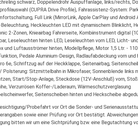
achreling schwarz, Doppelendrohr Auspuffanlage, links/rechts, Do
profilauswahl (CUPRA Drive Profile), Fahrassistenz-System: Parkl
mfortschaltung, Full Link (MirrorLink, Apple CarPlay und Andr
Beleuchtung, Heckleuchten LED mit dynamischem Blinklicht, He
tronic 2-Zonen, Knieairbag Fahrerseite, Kombiinstrument digital 
ellbar, Leseleuchten hinten LED, Leseleuchten vorn LED, Licht- u
x und Luftausströmer hinten, Modellpflege, Motor 1,5 Ltr. - 11
Funktion, Pedale Aluminium-Design, Radlaufabdeckung vorn und 
o 6e, Schriftzug auf der Heckklappe, Seitenairbag, Seitenschei
 / Polsterung: Sitzmittelbahn in Mikrofaser, Sonnenblende links
tützen, Start/Stop-Anlage, Steckdose (12V-Anschluß) vorn, Stoß
reihe, Verzurrösen Koffer-/Laderaum, Wärmeschutzverglasung
Nebelscheinwerfer, Seitenscheiben hinten und Heckscheibe abged
Besichtigung/Probefahrt vor Ort die Sonder- und Serienausstatt
erangaben sowie einer Prüfung vor Ort bestätigt. Abweichungen
igung bitten wir um eine Sichtprüfung bzw. eine Begutachtung v