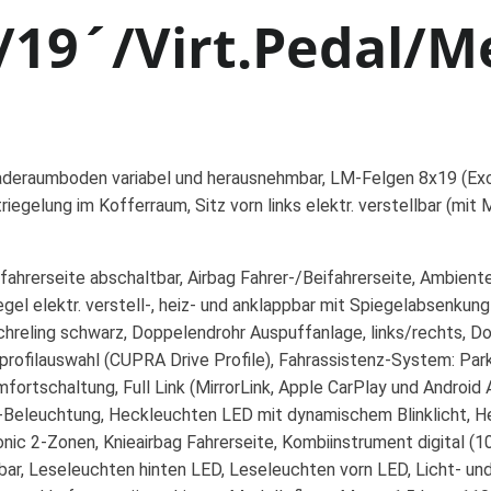
19´/Virt.Pedal/M
deraumboden variabel und herausnehmbar, LM-Felgen 8x19 (Exclu
egelung im Kofferraum, Sitz vorn links elektr. verstellbar (mit
fahrerseite abschaltbar, Airbag Fahrer-/Beifahrerseite, Ambien
el elektr. verstell-, heiz- und anklappbar mit Spiegelabsenkun
achreling schwarz, Doppelendrohr Auspuffanlage, links/rechts, Do
profilauswahl (CUPRA Drive Profile), Fahrassistenz-System: Parkl
mfortschaltung, Full Link (MirrorLink, Apple CarPlay und Andr
Beleuchtung, Heckleuchten LED mit dynamischem Blinklicht, He
tronic 2-Zonen, Knieairbag Fahrerseite, Kombiinstrument digital 
ellbar, Leseleuchten hinten LED, Leseleuchten vorn LED, Licht- u