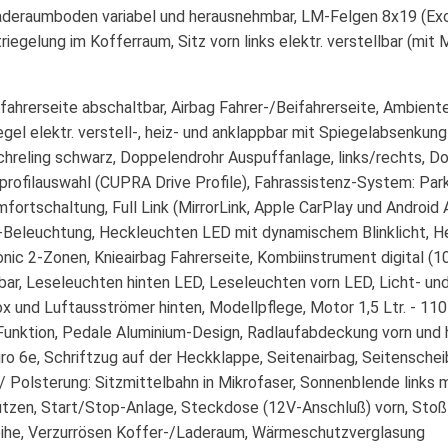
deraumboden variabel und herausnehmbar, LM-Felgen 8x19 (Exclu
egelung im Kofferraum, Sitz vorn links elektr. verstellbar (mit
fahrerseite abschaltbar, Airbag Fahrer-/Beifahrerseite, Ambien
el elektr. verstell-, heiz- und anklappbar mit Spiegelabsenkun
achreling schwarz, Doppelendrohr Auspuffanlage, links/rechts, Do
profilauswahl (CUPRA Drive Profile), Fahrassistenz-System: Parkl
mfortschaltung, Full Link (MirrorLink, Apple CarPlay und Andr
Beleuchtung, Heckleuchten LED mit dynamischem Blinklicht, He
tronic 2-Zonen, Knieairbag Fahrerseite, Kombiinstrument digital 
ellbar, Leseleuchten hinten LED, Leseleuchten vorn LED, Licht- u
x und Luftausströmer hinten, Modellpflege, Motor 1,5 Ltr. - 11
Funktion, Pedale Aluminium-Design, Radlaufabdeckung vorn und 
o 6e, Schriftzug auf der Heckklappe, Seitenairbag, Seitenschei
 / Polsterung: Sitzmittelbahn in Mikrofaser, Sonnenblende links
tützen, Start/Stop-Anlage, Steckdose (12V-Anschluß) vorn, Stoß
reihe, Verzurrösen Koffer-/Laderaum, Wärmeschutzverglasung