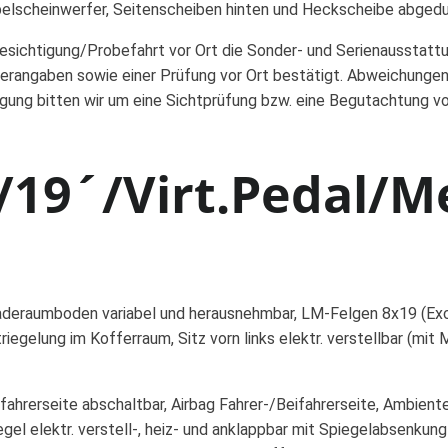
Nebelscheinwerfer, Seitenscheiben hinten und Heckscheibe abged
Besichtigung/Probefahrt vor Ort die Sonder- und Serienausstatt
erangaben sowie einer Prüfung vor Ort bestätigt. Abweichungen
igung bitten wir um eine Sichtprüfung bzw. eine Begutachtung v
19´/Virt.Pedal/M
deraumboden variabel und herausnehmbar, LM-Felgen 8x19 (Exclu
egelung im Kofferraum, Sitz vorn links elektr. verstellbar (mit
fahrerseite abschaltbar, Airbag Fahrer-/Beifahrerseite, Ambien
el elektr. verstell-, heiz- und anklappbar mit Spiegelabsenkun