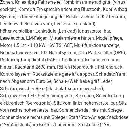
Zonen, Knieairbag Fahrerseite, Kombiinstrument digital (virtual
cockpit), Komfort-Freisprecheinrichtung Bluetooth, Kopf-Airbag-
System, Lehnenentriegelung der Rücksitzlehne im Kofferraum,
Lendenwirbelstützen vorn, Lenksäule (Lenkrad)
höhenverstellbar, Lenksäule (Lenkrad) längsverstellbar,
Leseleuchte, LM-Felgen, Mittelarmlehne hinten, Modellpflege,
Motor 1,5 Ltr. - 110 kW 16V TSI ACT, Multifunktionsanzeige,
Nebelscheinwerfer LED, Notrufsystem, Otto-Partikelfilter (OPF),
Radioempfang digital (DAB+), Radlaufabdeckung vorn und
hinten, Radstand 2638 mm, Reifen-Reparaturkit, Reifendruck-
Kontrollsystem, Rücksitzlehne geteilt/klappbar, Schadstoffarm
nach Abgasnorm Euro 6e, Schalt-/Wählhebelgriff Leder,
Scheibenwischer Aero (Flachblattscheibenwischer),
Scheinwerfer LED, Seitenairbag vorn, Selection, Servolenkung
elektronisch (Servotronic), Sitz vorn links höhenverstellbar, Sitz
vorn rechts höhenverstellbar, Sonnenblende links mit Spiegel,
Sonnenblende rechts mit Spiegel, Start/Stop-Anlage, Steckdose
(12V-Anschluß) im Koffer-/Laderaum, Steckdose (12V-