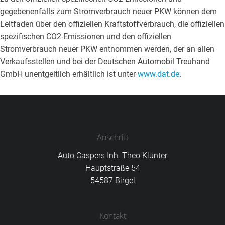
gegebenenfalls zum Stromverbrauch neuer PKW können dem
Leitfaden über den offiziellen Kraftstoffverbrauch, die offiziellen
spezifischen CO2-Emissionen und den offiziellen
Stromverbrauch neuer PKW entnommen werden, der an allen
Verkaufsstellen und bei der Deutschen Automobil Treuhand
GmbH unentgeltlich erhältlich ist unter
www.dat.de
.
Anschrift
Auto Caspers Inh. Theo Klünter
Hauptstraße 54
54587 Birgel
Kontakt