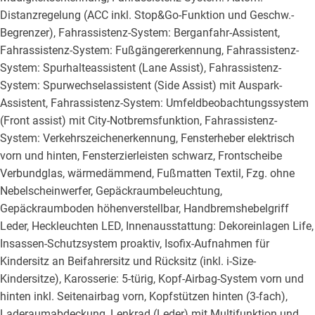
Distanzregelung (ACC inkl. Stop&Go-Funktion und Geschw.-
Begrenzer), Fahrassistenz-System: Berganfahr-Assistent,
Fahrassistenz-System: Fußgängererkennung, Fahrassistenz-
System: Spurhalteassistent (Lane Assist), Fahrassistenz-
System: Spurwechselassistent (Side Assist) mit Auspark-
Assistent, Fahrassistenz-System: Umfeldbeobachtungssystem
(Front assist) mit City-Notbremsfunktion, Fahrassistenz-
System: Verkehrszeichenerkennung, Fensterheber elektrisch
vorn und hinten, Fensterzierleisten schwarz, Frontscheibe
Verbundglas, wärmedämmend, Fußmatten Textil, Fzg. ohne
Nebelscheinwerfer, Gepäckraumbeleuchtung,
Gepäckraumboden höhenverstellbar, Handbremshebelgriff
Leder, Heckleuchten LED, Innenausstattung: Dekoreinlagen Life,
Insassen-Schutzsystem proaktiv, Isofix-Aufnahmen für
Kindersitz an Beifahrersitz und Rücksitz (inkl. i-Size-
Kindersitze), Karosserie: 5-türig, Kopf-Airbag-System vorn und
hinten inkl. Seitenairbag vorn, Kopfstützen hinten (3-fach),
Laderaumabdeckung, Lenkrad (Leder) mit Multifunktion und