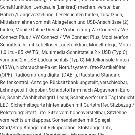
Schaltfunktion, Lenksäule (Lenkrad) mechan. verstellbar,
Höhen-/Längsverstellung, Leseleuchten hinten, zusätzlich,
Mittelarmlehne vorn mit Ablagefach und USB-Anschlüsse (2)
hinten, Mobile Online Dienste Vorbereitung We Connect / We
Connect Plus / VW Connect / VW Connect Plus, Mobiltelefon
Schnittstelle mit kabelloser Ladefunktion, Modellpflege, Motor
1,0 Ltr. - 85 kW TSI, Multimedia-Schnittstelle 2 x USB (Typ C)
vorn und 2 x USB-Ladeanschluß (Typ C) Mittelkonsole hinten
(45 W), Nichtraucher-Paket, Notrufsystem, Otto-Partikelfilter
(OPF), Radioempfang digital (DAB+), Radstand Standard,
Reifenkontroll-Anzeige, Rücksitzbank ungeteilt, verschiebbar,
Lehne geteilt klappbar, Schadstoffarm nach Abgasnorm Euro
6e, Schalt-/Wählhebelgriff Leder, Scheinwerfer und Tagfahrlicht
LED, Sicherheitsgurte hinten außen mit Gurtstraffer, Sitzbezug /
Polsterung: Stoff Life, Sitze vorn höhenverstellbar, Sitzlehne
vorn rechts umklappbar, Sonnenblenden mit Spiegel,
Start/Stop-Anlage mit Rekuperation, Stoßfänger Life,