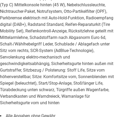
(Typ C) Mittelkonsole hinten (45 W), Nebelschlussleuchte,
Nichtraucher-Paket, Notrufsystem, Otto-Partikelfilter (OPF),
Parkbremse elektrisch mit Auto-Hold-Funktion, Radioempfang
digital (DAB+), Radstand Standard, Reifen-Reparaturkit (Tire
Mobility Set), Reifenkontroll-Anzeige, Rücksitzlehne geteilt mit
Mittelarmlehne, Schadstoffarm nach Abgasnorm Euro 6d,
Schalt-/Wählhebelgriff Leder, Schublade / Ablagefach unter
Sitz vorn rechts, SCR-System (AdBlue-Technologie),
Servolenkung elektro-mechanisch und
geschwindigkeitsabhängig, Sicherheitsgurte hinten außen mit
Gurtstraffer, Sitzbezug / Polsterung: Stoff Life, Sitze vorn
höhenverstellbar, Sitze: Komfortsitze vorn, Sonnenblenden mit
Spiegel (beleuchtet), Start/Stop-Anlage, Stoßfänger Life,
Türabdeckung unten schwarz, Türgriffe außen Wagenfarbe,
Verbandkasten und Warndreieck, Warnanlage für
Sicherheitsgurte vorn und hinten
Alle Angaben ohne Gewähr