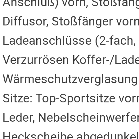
Anschluß) vorn, Stoßfäng
Diffusor, Stoßfänger vor
Ladeanschlüsse (2-fach, T
Verzurrösen Koffer-/Lad
Wärmeschutzverglasung
Sitze: Top-Sportsitze vor
Leder, Nebelscheinwerfer
Heckscheibe abgedunkel