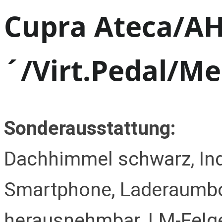
Cupra Ateca/A
´/Virt.Pedal/Me
Sonderausstattung:
Dachhimmel schwarz, Ind
Smartphone, Laderaumbo
herausnehmbar, LM-Felge