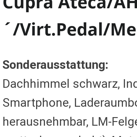
Cupra Ateca/A
´/Virt.Pedal/Me
Sonderausstattung:
Dachhimmel schwarz, Ind
Smartphone, Laderaumbo
herausnehmbar, LM-Felge