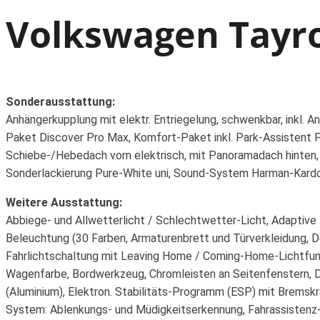
Volkswagen Tayro
Sonderausstattung:
Anhängerkupplung mit elektr. Entriegelung, schwenkbar, inkl. 
Paket Discover Pro Max, Komfort-Paket inkl. Park-Assistent P
Schiebe-/Hebedach vorn elektrisch, mit Panoramadach hinten,
Sonderlackierung Pure-White uni, Sound-System Harman-Kardo
Weitere Ausstattung:
Abbiege- und Allwetterlicht / Schlechtwetter-Licht, Adaptive F
Beleuchtung (30 Farben, Armaturenbrett und Türverkleidung, D
Fahrlichtschaltung mit Leaving Home / Coming-Home-Lichtfunkt
Wagenfarbe, Bordwerkzeug, Chromleisten an Seitenfenstern, Dac
(Aluminium), Elektron. Stabilitäts-Programm (ESP) mit Brems
System: Ablenkungs- und Müdigkeitserkennung, Fahrassistenz-