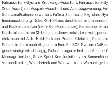
Fahrassistenz-System: Kreuzungs-Assistent, Fahrassistenz-S
(Side Assist) mit Auspark-Assistent und Ausstiegswarnung, Fa
Schutzmaßnahmen erweitert, Fußmatten Textil, Fzg. ohne Hyb
Innenausstattung: Dekor-Set R-Line, durchleuchtet, Innenauss
und Rücksitze außen (inkl. i-Size-Kindersitze), Karosserie: 5-t
Kopfstützen hinten (3-fach), Lendenwirbelstützen vorn, pneum
elektrisch mit Auto-Hold-Funktion, Pedale Edelstahl, Radioemp
Schadstoffarm nach Abgasnorm Euro 6e, SCR-System (AdBlue-Te
geschwindigkeitsabhängig, Sicherheitsgurte hinten außen mit Gur
Massagefunktion, Sitze: Sport-Komfortsitze vorn, Sonnenblen
Verbandkasten, Warndreieck und Warnweste(n), Warnanlage für 