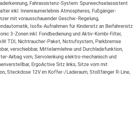
rraderkennung, Fahrassistenz-System: Spurwechselassistent
alter inkl. Innenraumerlebnis Atmospheres, Fußgänger-
enzer mit vorausschauender Geschw.-Regelung,
ndautomatik, Isofix-Aufnahmen für Kindersitz an Beifahrersitz
tronic 3-Zonen inkl. Fondbedienung und Aktiv-Kombi-Filter,
42 kW TDI, Nichtraucher-Paket, Notrufsystem, Parkbremse
pbar, verschiebbar, Mittelarmlehne und Durchladefunktion,
ter-Airbag vorn, Servolenkung elektro-mechanisch und
nverstellbar, ErgoActive Sitz links, Sitze vorn mit
ion, Steckdose 12V im Koffer-/Laderaum, Stoßfänger R-Line,