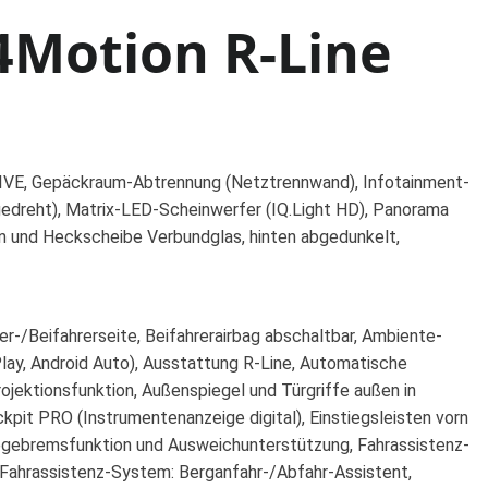
4Motion R-Line
.DRIVE, Gepäckraum-Abtrennung (Netztrennwand), Infotainment-
gedreht), Matrix-LED-Scheinwerfer (IQ.Light HD), Panorama
n und Heckscheibe Verbundglas, hinten abgedunkelt,
er-/Beifahrerseite, Beifahrerairbag abschaltbar, Ambiente-
lay, Android Auto), Ausstattung R-Line, Automatische
jektionsfunktion, Außenspiegel und Türgriffe außen in
kpit PRO (Instrumentenanzeige digital), Einstiegsleisten vorn
iegebremsfunktion und Ausweichunterstützung, Fahrassistenz-
 Fahrassistenz-System: Berganfahr-/Abfahr-Assistent,