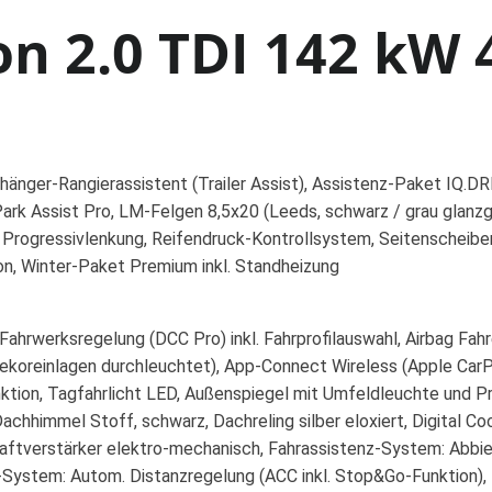
n 2.0 TDI 142 kW 
Anhänger-Rangierassistent (Trailer Assist), Assistenz-Paket IQ
ark Assist Pro, LM-Felgen 8,5x20 (Leeds, schwarz / grau glanz
 Progressivlenkung, Reifendruck-Kontrollsystem, Seitenscheibe
n, Winter-Paket Premium inkl. Standheizung
ahrwerksregelung (DCC Pro) inkl. Fahrprofilauswahl, Airbag Fahr
ekoreinlagen durchleuchtet), App-Connect Wireless (Apple CarP
ion, Tagfahrlicht LED, Außenspiegel mit Umfeldleuchte und Pro
hhimmel Stoff, schwarz, Dachreling silber eloxiert, Digital Coc
kraftverstärker elektro-mechanisch, Fahrassistenz-System: Abb
System: Autom. Distanzregelung (ACC inkl. Stop&Go-Funktion),