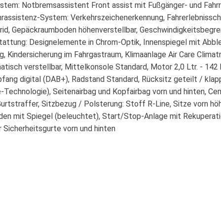
ystem: Notbremsassistent Front assist mit Fußgänger- und Fah
hrassistenz-System: Verkehrszeichenerkennung, Fahrerlebnissch
rid, Gepäckraumboden höhenverstellbar, Geschwindigkeitsbegr
tattung: Designelemente in Chrom-Optik, Innenspiegel mit Abble
ürig, Kindersicherung im Fahrgastraum, Klimaanlage Air Care Clima
atisch verstellbar, Mittelkonsole Standard, Motor 2,0 Ltr. - 1
fang digital (DAB+), Radstand Standard, Rücksitz geteilt / klap
chnologie), Seitenairbag und Kopfairbag vorn und hinten, Cen
tstraffer, Sitzbezug / Polsterung: Stoff R-Line, Sitze vorn höhe
den mit Spiegel (beleuchtet), Start/Stop-Anlage mit Rekuperat
Sicherheitsgurte vorn und hinten